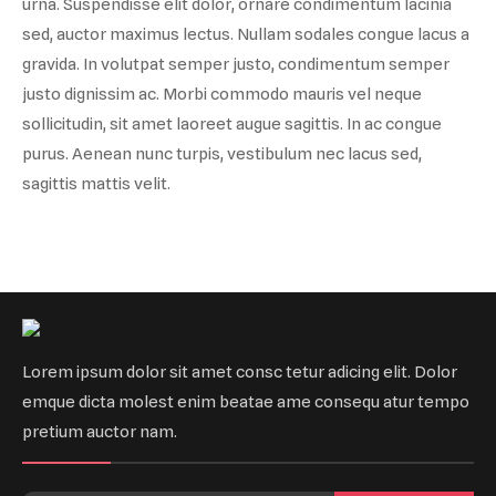
urna. Suspendisse elit dolor, ornare condimentum lacinia
sed, auctor maximus lectus. Nullam sodales congue lacus a
gravida. In volutpat semper justo, condimentum semper
justo dignissim ac. Morbi commodo mauris vel neque
sollicitudin, sit amet laoreet augue sagittis. In ac congue
purus. Aenean nunc turpis, vestibulum nec lacus sed,
sagittis mattis velit.
Lorem ipsum dolor sit amet consc tetur adicing elit. Dolor
emque dicta molest enim beatae ame consequ atur tempo
pretium auctor nam.