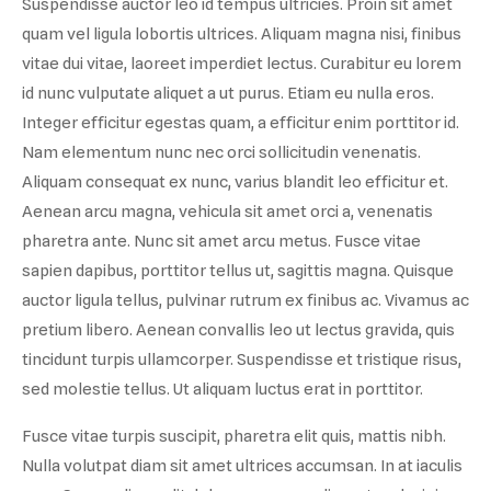
Suspendisse auctor leo id tempus ultricies. Proin sit amet
quam vel ligula lobortis ultrices. Aliquam magna nisi, finibus
vitae dui vitae, laoreet imperdiet lectus. Curabitur eu lorem
id nunc vulputate aliquet a ut purus. Etiam eu nulla eros.
Integer efficitur egestas quam, a efficitur enim porttitor id.
Nam elementum nunc nec orci sollicitudin venenatis.
Aliquam consequat ex nunc, varius blandit leo efficitur et.
Aenean arcu magna, vehicula sit amet orci a, venenatis
pharetra ante. Nunc sit amet arcu metus. Fusce vitae
sapien dapibus, porttitor tellus ut, sagittis magna. Quisque
auctor ligula tellus, pulvinar rutrum ex finibus ac. Vivamus ac
pretium libero. Aenean convallis leo ut lectus gravida, quis
tincidunt turpis ullamcorper. Suspendisse et tristique risus,
sed molestie tellus. Ut aliquam luctus erat in porttitor.
Fusce vitae turpis suscipit, pharetra elit quis, mattis nibh.
Nulla volutpat diam sit amet ultrices accumsan. In at iaculis