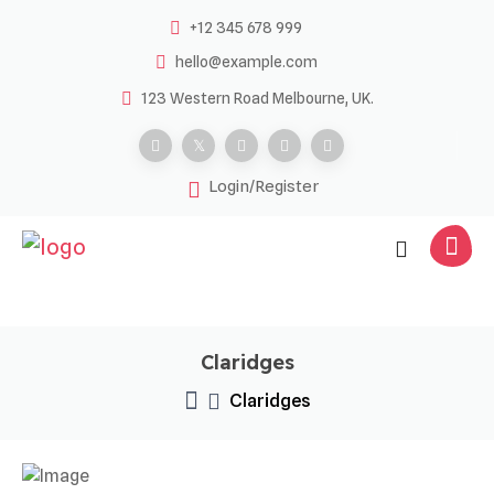
Skip
+12 345 678 999
to
hello@example.com
content
123 Western Road Melbourne, UK.
Login/Register
Claridges
Claridges