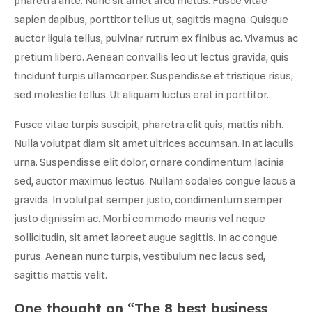
pharetra ante. Nunc sit amet arcu metus. Fusce vitae
sapien dapibus, porttitor tellus ut, sagittis magna. Quisque
auctor ligula tellus, pulvinar rutrum ex finibus ac. Vivamus ac
pretium libero. Aenean convallis leo ut lectus gravida, quis
tincidunt turpis ullamcorper. Suspendisse et tristique risus,
sed molestie tellus. Ut aliquam luctus erat in porttitor.
Fusce vitae turpis suscipit, pharetra elit quis, mattis nibh.
Nulla volutpat diam sit amet ultrices accumsan. In at iaculis
urna. Suspendisse elit dolor, ornare condimentum lacinia
sed, auctor maximus lectus. Nullam sodales congue lacus a
gravida. In volutpat semper justo, condimentum semper
justo dignissim ac. Morbi commodo mauris vel neque
sollicitudin, sit amet laoreet augue sagittis. In ac congue
purus. Aenean nunc turpis, vestibulum nec lacus sed,
sagittis mattis velit.
One thought on “
The 8 best business