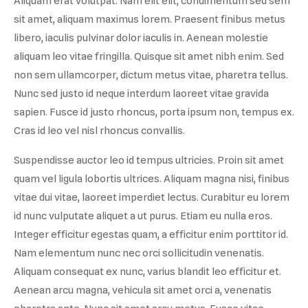
Aliquam erat volutpat. Nam elit elit, condimentum sed sem
sit amet, aliquam maximus lorem. Praesent finibus metus
libero, iaculis pulvinar dolor iaculis in. Aenean molestie
aliquam leo vitae fringilla. Quisque sit amet nibh enim. Sed
non sem ullamcorper, dictum metus vitae, pharetra tellus.
Nunc sed justo id neque interdum laoreet vitae gravida
sapien. Fusce id justo rhoncus, porta ipsum non, tempus ex.
Cras id leo vel nisl rhoncus convallis.
Suspendisse auctor leo id tempus ultricies. Proin sit amet
quam vel ligula lobortis ultrices. Aliquam magna nisi, finibus
vitae dui vitae, laoreet imperdiet lectus. Curabitur eu lorem
id nunc vulputate aliquet a ut purus. Etiam eu nulla eros.
Integer efficitur egestas quam, a efficitur enim porttitor id.
Nam elementum nunc nec orci sollicitudin venenatis.
Aliquam consequat ex nunc, varius blandit leo efficitur et.
Aenean arcu magna, vehicula sit amet orci a, venenatis